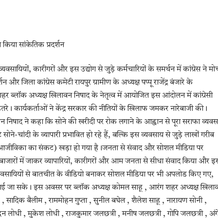
े किया सांकेतिक प्रदर्शन
ियों, कारीगरों और इस उद्योग से जुड़े कर्मचारियों के समर्थन में कांग्रेस ने मोर्
न और जिला कांग्रेस कमेटी रायपुर ग्रामीण के अध्यक्ष पप्पू राजेंद्र बंजारे के
शहर ब्लॉक अध्यक्ष खिलावन निषाद के नेतृत्व में आयोजित इस आंदोलन में कांग्रेसी
 उतरे। कार्यकर्ताओं ने केंद्र सरकार की नीतियों के खिलाफ जमकर नारेबाजी की।​
वन निषाद ने कहा कि सोने की खरीदी पर रोक लगाने के आह्वान से पूरा सराफा व्यव
े-चांदी के व्यापारी प्रभावित हो रहे हैं, बल्कि इस व्यवसाय से जुड़े लाखों गरीब
ट (आजीविका का संकट) खड़ा हो गया है।​जनता से संवाद और सोशल मीडिया पर
 बाजारों में जाकर व्यापारियों, कारीगरों और आम जनता से सीधा संवाद किया और इ
 व्यवसायियों से बातचीत के वीडियो बनाकर सोशल मीडिया पर भी अपलोड किए गए,
ई जा सके। इस अवसर पर ब्लॉक अध्यक्ष कोमल साहू , आरंग शहर अध्यक्ष खिला
हू , सादिक बैलीम , राममोहन गुप्ता , सुनील बघेल , शैलेश साहू , नारायण सोनी ,
न लोधी , मुकेश लोधी , राजकुमार जलछत्री , मनीष जलछत्री , गोपि जलछत्री , अंग