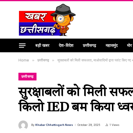
बड़ी खबर
देश-विदेश
छत्तीसगढ़
महासमुंद
मोर
Home
»
छत्तीसगढ़
»
सुरक्षाबलों को मिली सफलता, माओवादियों द्वारा प्लांट किए 
छत्तीसगढ़
सुरक्षाबलों को मिली सफल
किलो IED बम किया ध्वस
By
Khabar Chhattisgarh News
October 29, 2025
1
Views