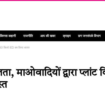
 किस्सा कहानी
राजनीति
आप की खबर
क्राइम
छग जनसंपर्क विभाग
गए 40 किलो IED बम किया ध्वस्त
ता, माओवादियों द्वारा प्लांट
्त