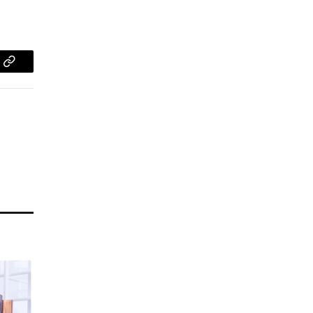
pp
Copy
Link