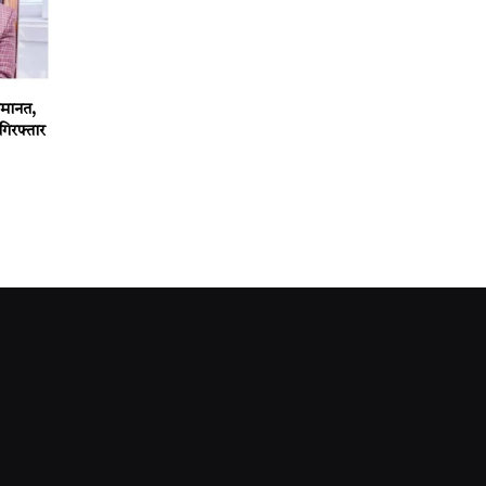
 जमानत,
गिरफ्तार