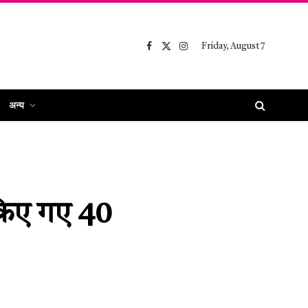
Friday, August 7
Facebook
X
Instagram
(Twitter)
अन्य
 किए गए 40