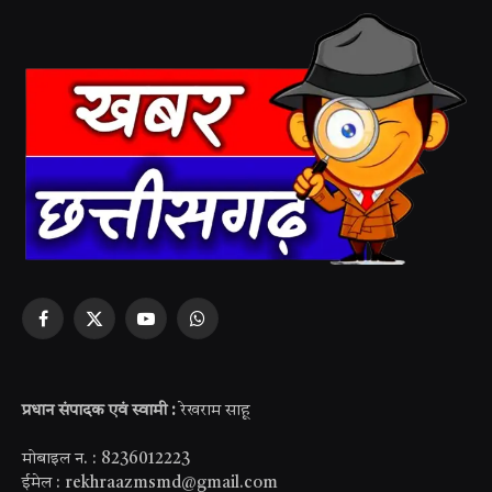
Facebook
X
YouTube
WhatsApp
(Twitter)
प्रधान संपादक एवं स्वामी :
रेखराम साहू
मोबाइल न. : 8236012223
ईमेल : rekhraazmsmd@gmail.com