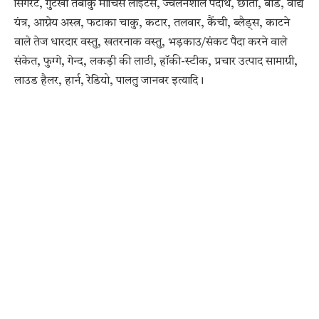
सिगरेट, गुटखा तंबाकु माचिस लाईटर्स, ज्वलनशील पदार्थ, छाता, बोर्ड, वाद्य
यंत्र, आग्नेय अस्त्र, फटाका चाकु, कटार, तलवार, कैंची, ब्लैड्स, काटने
वाले तेज धारदार वस्तु, खतरनाक वस्तु, भड़काउ/संकट पैदा करने वाले
संकेत, फुग्गे, गेन्द, लकड़ी की लाठी, हॉकी-स्टीक, प्रचार उत्पाद सामाग्री,
लाउड हैलर, हार्न, रेडियो, पालतु जानवर इत्यादि।