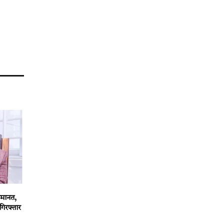
 जमानत,
गिरफ्तार