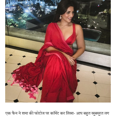
एक फैन ने शमा की फोटोज पर कॉमेंट कर लिखा- आप बहुत खूबसूरत लग