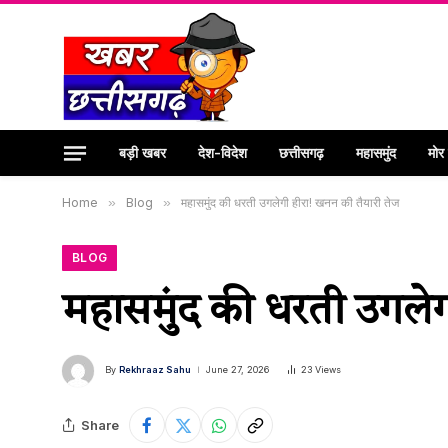
बड़ी खबर
देश-विदेश
छत्तीसगढ़
महासमुंद
मोर
Home
»
Blog
»
महासमुंद की धरती उगलेगी हीरा! खनन की तैयारी तेज
BLOG
महासमुंद की धरती उगलेग
By
Rekhraaz Sahu
June 27, 2026
23
Views
Share