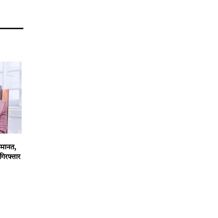
 जमानत,
गिरफ्तार