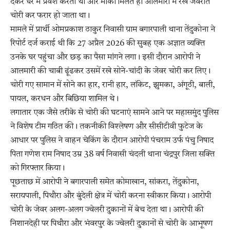
देकर घर में प्रवेश करता था और मौका मिलते ही आलमारी में रखे जेवरात
चोरी कर फरार हो जाता था।
मामले में प्रार्थी ओमप्रकाश ठाकुर निवासी ग्राम बगारपाली थाना तेंदुकोना ने
रिपोर्ट दर्ज कराई थी कि 27 अप्रैल 2026 की सुबह एक अज्ञात व्यक्ति
उनके घर पहुंचा और छड़ का पैसा मांगने लगा। इसी दौरान आरोपी ने
आलमारी की चाबी ढूंढकर उसमें रखे सोने-चांदी के जेवर चोरी कर लिए।
चोरी गए सामान में सोने का हार, रानी हार, लॉकेट, झुमका, अंगूठी, बाली,
पायल, करधन और बिछिया शामिल थे।
लगातार एक जैसे तरीके से चोरी की घटनाएं सामने आने पर महासमुंद पुलिस
ने विशेष टीम गठित की। तकनीकी विश्लेषण और सीसीटीवी फुटेज के
आधार पर पुलिस ने वाहन चेकिंग के दौरान आरोपी पंचराम उर्फ पंचु निषाद
पिता गणेश राम निषाद उम्र 38 वर्ष निवासी चंदली थाना चंद्रपुर जिला सक्ति
को गिरफ्तार किया।
पूछताछ में आरोपी ने बगारपाली समेत कोमाखान, सांकरा, तेंदुकोना,
सरायपाली, पिथौरा और बुंदेली क्षेत्र में चोरी करना स्वीकार किया। आरोपी
चोरी के जेवर अलग-अलग ज्वेलरी दुकानों में बेच देता था। आरोपी की
निशानदेही पर पिथौरा और भंवरपुर के ज्वेलरी दुकानों से चोरी के आभूषण