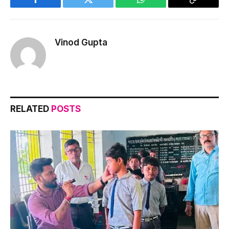
Facebook
Twitter
WhatsApp
Copy
Link
Vinod Gupta
RELATED
POSTS