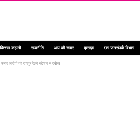
 किस्सा कहानी
राजनीति
आप की खबर
क्राइम
छग जनसंपर्क विभाग
र फरार आरोपी को रायपुर रेलवे स्टेशन से दबोचा