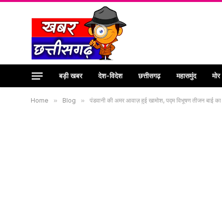
बड़ी खबर
देश-विदेश
छत्तीसगढ़
महासमुंद
मोर
Home
»
Blog
»
पंडवानी की अमर आवाज़ हुई खामोश, पद्म विभूषण तीजन बाई क