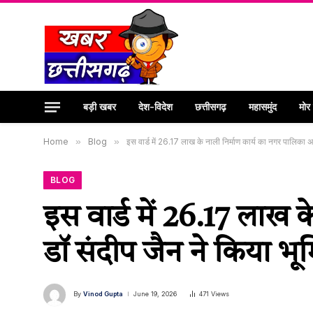
बड़ी खबर
देश-विदेश
छत्तीसगढ़
महासमुंद
मोर
Home
»
Blog
»
इस वार्ड में 26.17 लाख के नाली निर्माण कार्य का नगर पालिका अ
BLOG
इस वार्ड में 26.17 लाख क
डॉ संदीप जैन ने किया भ
By
Vinod Gupta
June 19, 2026
471
Views