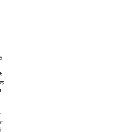
य
ड
यह
ा
म
ेश
ण