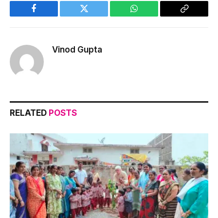
Facebook
Twitter
WhatsApp
Copy
Link
Vinod Gupta
RELATED
POSTS