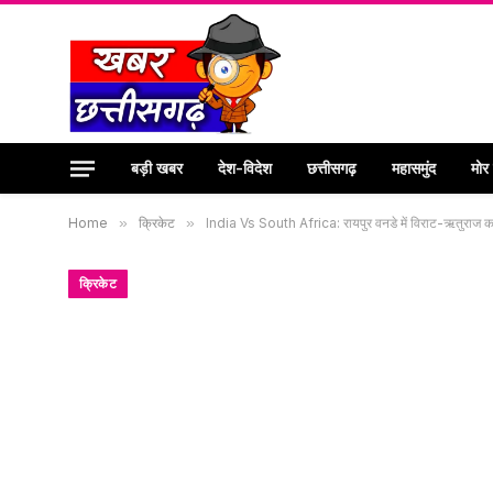
बड़ी खबर
देश-विदेश
छत्तीसगढ़
महासमुंद
मोर
Home
»
क्रिकेट
»
India Vs South Africa: रायपुर वनडे में विराट-ऋतुराज का
क्रिकेट