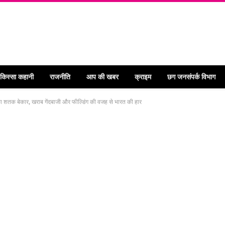
 किस्सा कहानी
राजनीति
आप की खबर
क्राइम
छग जनसंपर्क विभाग
 शतक बेकार, खराब गेंदबाजी और फील्डिंग की वजह से भारत की हार