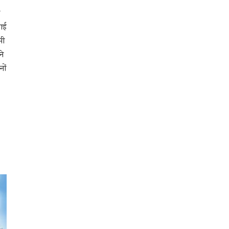
लाई
मी
ने
ों