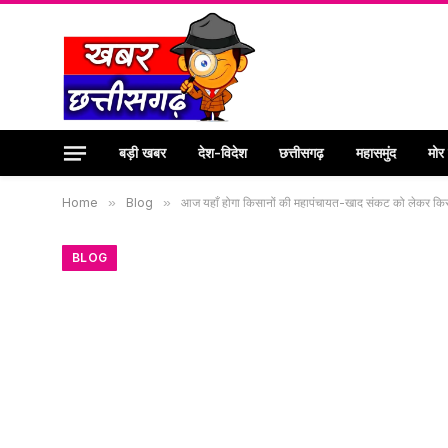
बड़ी खबर
देश-विदेश
छत्तीसगढ़
महासमुंद
मोर
Home
»
Blog
»
आज यहाँ होगा किसानों की महापंचायत-खाद संकट को लेकर किसा
BLOG