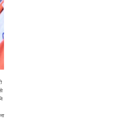
ी
से
ने
ाना