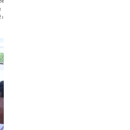
इन
त
ं।