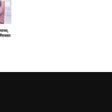
 जमानत,
गिरफ्तार