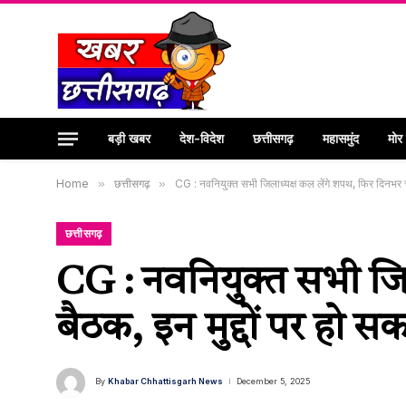
बड़ी खबर
देश-विदेश
छत्तीसगढ़
महासमुंद
मोर
Home
»
छत्तीसगढ़
»
CG : नवनियुक्त सभी जिलाध्यक्ष कल लेंगे शपथ, फिर दिनभर चले
छत्तीसगढ़
CG : नवनियुक्त सभी जिल
बैठक, इन मुद्दों पर हो स
By
Khabar Chhattisgarh News
December 5, 2025