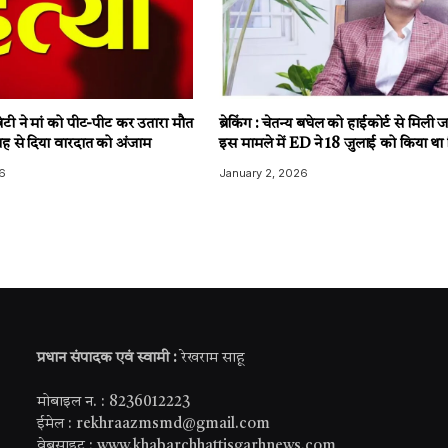
टी ने मां को पीट-पीट कर उतारा मौत
ब्रेकिंग : चेतन्य बघेल को हाईकोर्ट से मिली
ह से दिया वारदात को अंजाम
इस मामले में ED ने 18 जुलाई को किया था 
6
January 2, 2026
प्रधान संपादक एवं स्वामी :
रेखराम साहू
मोबाइल न. : 8236012223
ईमेल : rekhraazmsmd@gmail.com
वेबसाइट : www.khabarchhattisgarhnews.com