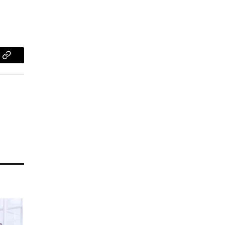
pp
Copy
Link