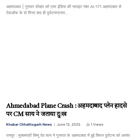
अहमदाबाद | गुरुवार दोपहर को एयर इंडिया की फ्लाइट नंबर AI-171 अहमदाबाद से
टेकऑफ के दो मिनट बाद ही दुर्घटनाग्रस्त…
Ahmedabad Plane Crash : अहमदाबाद प्लेन हादसे
पर CM साय ने जताया दुःख
Khabar Chhattisgarh News
June 12, 2025
1
Views
रायपुर : मुख्यमंत्री विष्णु देव साय ने गुजरात के अहमदाबाद में हुई विमान दुर्घटना को अत्यंत