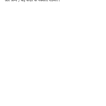
और अन्य 7 बड़े कैडर के नक्सली शामिल।