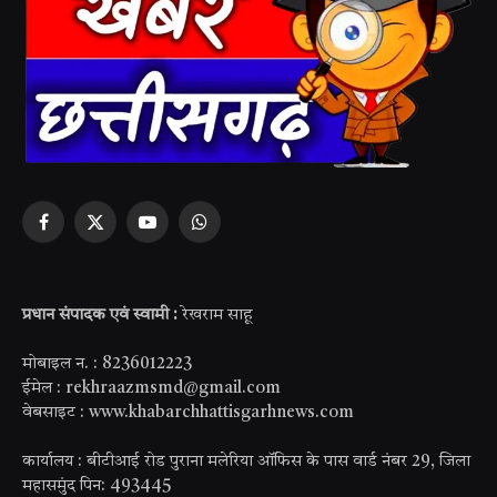
Facebook
X
YouTube
WhatsApp
(Twitter)
प्रधान संपादक एवं स्वामी :
रेखराम साहू
मोबाइल न. : 8236012223
ईमेल : rekhraazmsmd@gmail.com
वेबसाइट : www.khabarchhattisgarhnews.com
कार्यालय : बीटीआई रोड पुराना मलेरिया ऑफिस के पास वार्ड नंबर 29, जिला
महासमुंद पिन: 493445