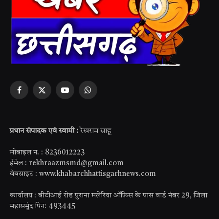
Facebook
X
YouTube
WhatsApp
(Twitter)
प्रधान संपादक एवं स्वामी :
रेखराम साहू
मोबाइल न. : 8236012223
ईमेल : rekhraazmsmd@gmail.com
वेबसाइट : www.khabarchhattisgarhnews.com
कार्यालय : बीटीआई रोड पुराना मलेरिया ऑफिस के पास वार्ड नंबर 29, जिला
महासमुंद पिन: 493445