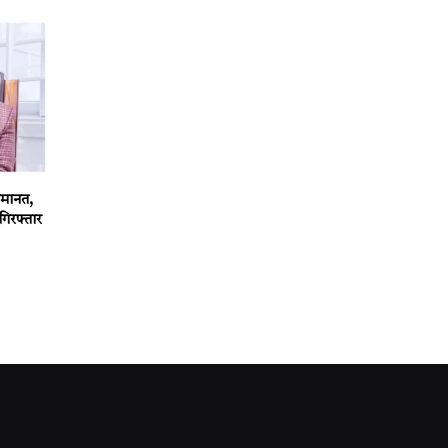
 जमानत,
गिरफ्तार