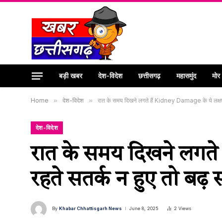
बड़ी खबर
देश-विदेश
छत्तीसगढ़
महासमुंद
मोर
Home
»
देश-विदेश
»
रात के समय दिखने लगते हैं Kidney Damage के ये लक्षण
देश-विदेश
रात के समय दिखने लगते
रहते सतर्क न हुए तो बढ़
By
Khabar Chhattisgarh News
June 8, 2025
2
Views