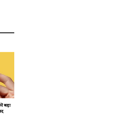
ं बड़ा
ंद