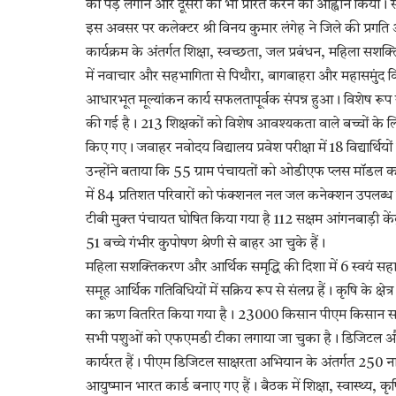
को पेड़ लगाने और दूसरों को भी प्रेरित करने का आह्वान किया। स
इस अवसर पर कलेक्टर श्री विनय कुमार लंगेह ने जिले की प्रगति और ल
कार्यक्रम के अंतर्गत शिक्षा, स्वच्छता, जल प्रबंधन, महिला सशक्तिक
में नवाचार और सहभागिता से पिथौरा, बागबाहरा और महासमुंद विकास
आधारभूत मूल्यांकन कार्य सफलतापूर्वक संपन्न हुआ। विशेष रू
की गई है। 213 शिक्षकों को विशेष आवश्यकता वाले बच्चों के लिए 
किए गए। जवाहर नवोदय विद्यालय प्रवेश परीक्षा में 18 विद्यार्थियो
उन्होंने बताया कि 55 ग्राम पंचायतों को ओडीएफ प्लस मॉडल का 
में 84 प्रतिशत परिवारों को फंक्शनल नल जल कनेक्शन उपलब्ध करा
टीबी मुक्त पंचायत घोषित किया गया है 112 सक्षम आंगनबाड़ी कें
51 बच्चे गंभीर कुपोषण श्रेणी से बाहर आ चुके हैं।
महिला सशक्तिकरण और आर्थिक समृद्धि की दिशा में 6 स्वयं सहायता
समूह आर्थिक गतिविधियों में सक्रिय रूप से संलग्न हैं। कृषि के क
का ऋण वितरित किया गया है। 23000 किसान पीएम किसान सम्मान नि
सभी पशुओं को एफएमडी टीका लगाया जा चुका है। डिजिटल और वित
कार्यरत हैं। पीएम डिजिटल साक्षरता अभियान के अंतर्गत 250 न
आयुष्मान भारत कार्ड बनाए गए हैं। बैठक में शिक्षा, स्वास्थ्य