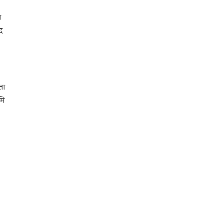
म
द
ता
मि