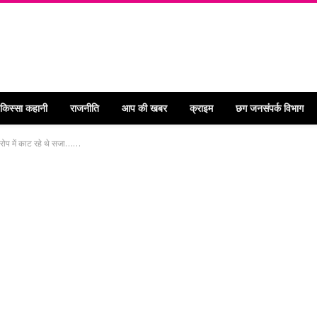
 किस्सा कहानी
राजनीति
आप की खबर
क्राइम
छग जनसंपर्क विभाग
 आरोप में काट रहे थे सजा……