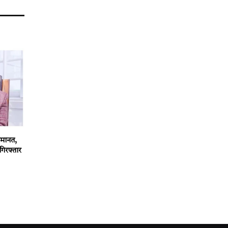
 जमानत,
गिरफ्तार