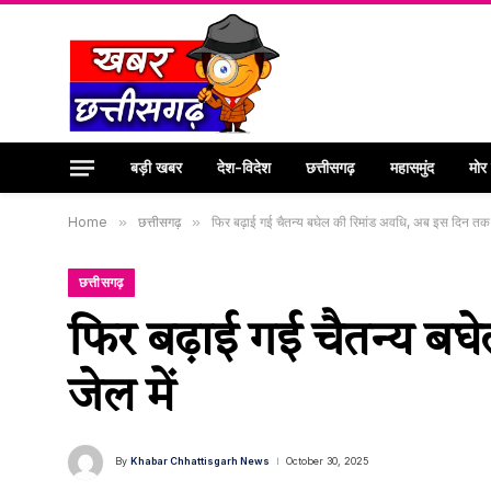
बड़ी खबर
देश-विदेश
छत्तीसगढ़
महासमुंद
मोर
Home
»
छत्तीसगढ़
»
फिर बढ़ाई गई चैतन्य बघेल की रिमांड अवधि, अब इस दिन तक रहे
छत्तीसगढ़
फिर बढ़ाई गई चैतन्य बघ
जेल में
By
Khabar Chhattisgarh News
October 30, 2025