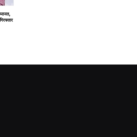
 जमानत,
गिरफ्तार