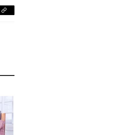
pp
Copy
Link