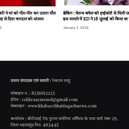
टी ने मां को पीट-पीट कर उतारा मौत
ब्रेकिंग : चेतन्य बघेल को हाईकोर्ट से मिली
ह से दिया वारदात को अंजाम
इस मामले में ED ने 18 जुलाई को किया था 
6
January 2, 2026
प्रधान संपादक एवं स्वामी :
रेखराम साहू
मोबाइल न. : 8236012223
ईमेल : rekhraazmsmd@gmail.com
वेबसाइट : www.khabarchhattisgarhnews.com
कार्यालय : बीटीआई रोड पुराना मलेरिया ऑफिस के पास वार्ड नंबर 29,
जिला महासमुंद पिन: 493445