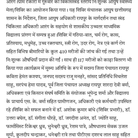
आरंग।ग्राम टेकारी में गुरुवार को विकासखंड स्तरीय निःशुल्क आयुष स्वास्थ्य
मेला/शिविर का आयोजन किया गया। यह शिविर संचालक आयुष छत्तीसगढ़
शासन के निर्देशन, जिला आयुष अधिकारी रायपुर के मार्गदर्शन तथा खंड
चिकित्सा अधिकारी आरंग के सहयोग से शासकीय उच्चतर माध्यमिक
विद्यालय प्रांगण में सम्पन्न हुआ।शिविर में गठिया-वात, चर्म रोग, कास,
प्रतिश्याय, मधुमेह, उच्च रक्तचाप, स्त्री रोग, उदर रोग, नेत्र एवं कर्ण रोग
सहित विभिन्न बीमारियों के कुल 410 मरीजों की जांच की गई तथा उन्हें
निःशुल्क औषधियाँ प्रदान की गईं। साथ ही 117 मरीजों को काढ़ा वितरण भी
किया गया।कार्यक्रम में मुख्य अतिथि के रूप में सदस्य जिला पंचायत रायपुर
कविता हेमंत कश्यप, जनपद सदस्य राजू मनहरे, सांसद प्रतिनिधि मिथलेश
साहू, सरपंच हेमा यादव, पूर्व जिला पंचायत अध्यक्ष रायपुर शारदा देवी वर्मा,
अधिवक्ता एवं किसान संघर्ष समिति के संयोजक भूपेन्द्र शर्मा और विद्यालय
के प्राचार्य एस. के. वर्मा सहित ग्रामीणजन, अधिकारी एवं कर्मचारी उपस्थित
रहे।शिविर को सफल बनाने में डॉ. अशोक कुमार बांधे (शिविर प्रभारी), डॉ.
उत्तरा बघेल, डॉ. संगीता धीरहे, डॉ. जगदीश अनंत, डॉ. ज्योति साहू,
फार्मासिस्ट टिकेश्वर ध्रुव, भुनेश्वरी ध्रुव, रेशम पात्रे, औषधालय सेवक उजल
सूर्या, कुलदीप चन्द्राकर, धनेश्वरी रात्रे तथा पीटीएस दशरथ लाल साहू सहित