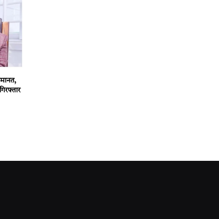
 जमानत,
गिरफ्तार