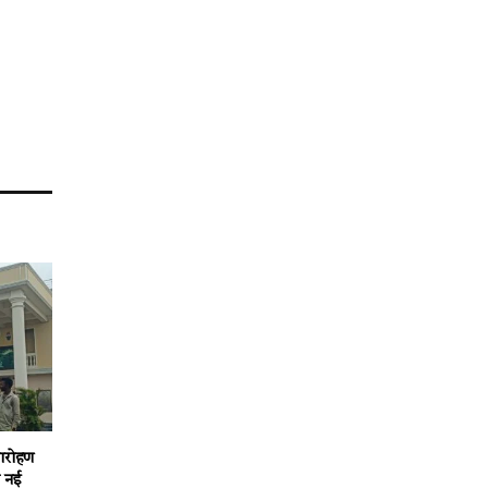
Link
जारोहण
ो नई