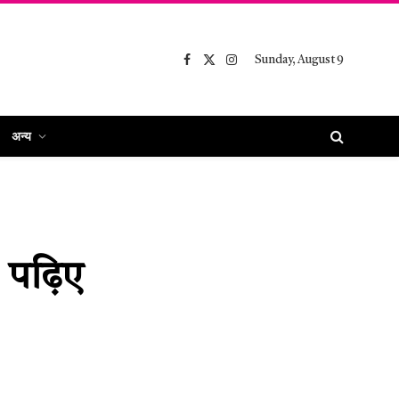
Sunday, August 9
Facebook
X
Instagram
(Twitter)
अन्य
, पढ़िए