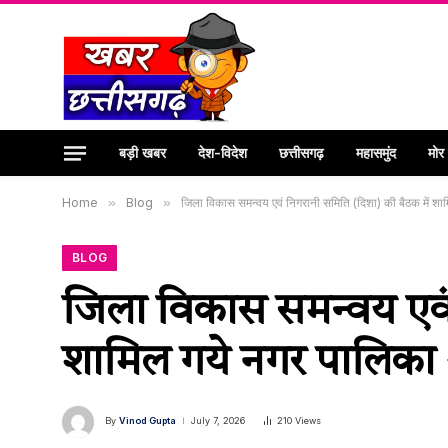
बड़ी खबर
देश-विदेश
छत्तीसगढ़
महासमुंद
मोर
Home
»
Blog
»
जिला विकास समन्वय एवं निगरानी समिति (दिशा) की बैठक में शाम
BLOG
जिला विकास समन्वय एवं
शामिल गये नगर पालिका अ
By
Vinod Gupta
July 7, 2026
210
Views