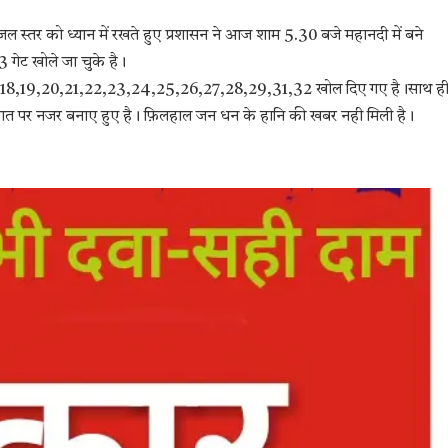
जल स्तर को ध्यान में रखते हुए प्रशासन ने आज शाम 5.30 बजे महानदी में बने
 गेट खोले जा चुके है।
6, 17,18,19,20,21,22,23,24,25,26,27,28,29,31,32 खोल दिए गए है।साथ ह
तार हालात पर नजर बनाए हुए है। फ़िलहाल जन धन के हानि की खबर नही मिली है।