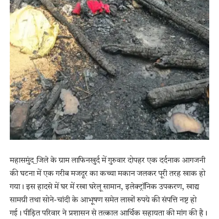
महासमुंद_जिले के ग्राम लाफिनखुर्द में गुरुवार दोपहर एक दर्दनाक आगजनी
की घटना में एक गरीब मजदूर का कच्चा मकान जलकर पूरी तरह खाक हो
गया। इस हादसे में घर में रखा घरेलू सामान, इलेक्ट्रॉनिक उपकरण, खाद्य
सामग्री तथा सोने-चांदी के आभूषण समेत लाखों रुपये की संपत्ति नष्ट हो
गई। पीड़ित परिवार ने प्रशासन से तत्काल आर्थिक सहायता की मांग की है।