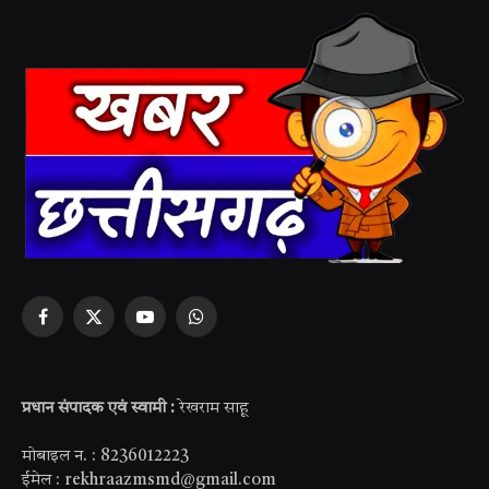
Facebook
X
YouTube
WhatsApp
(Twitter)
प्रधान संपादक एवं स्वामी :
रेखराम साहू
मोबाइल न. : 8236012223
ईमेल : rekhraazmsmd@gmail.com