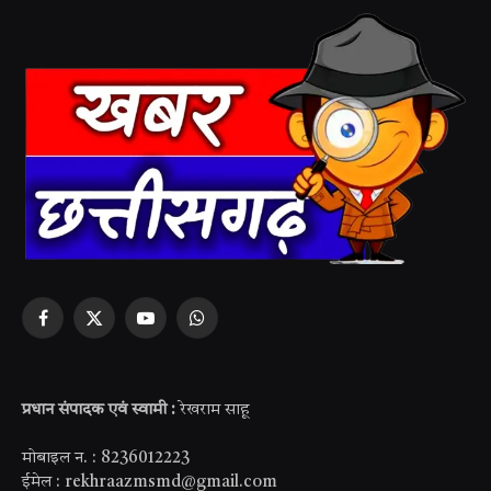
Facebook
X
YouTube
WhatsApp
(Twitter)
प्रधान संपादक एवं स्वामी :
रेखराम साहू
मोबाइल न. : 8236012223
ईमेल : rekhraazmsmd@gmail.com