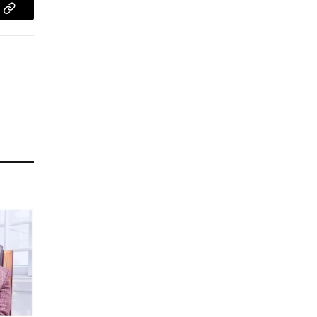
pp
Copy
Link