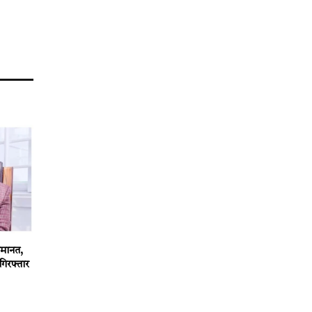
 जमानत,
गिरफ्तार