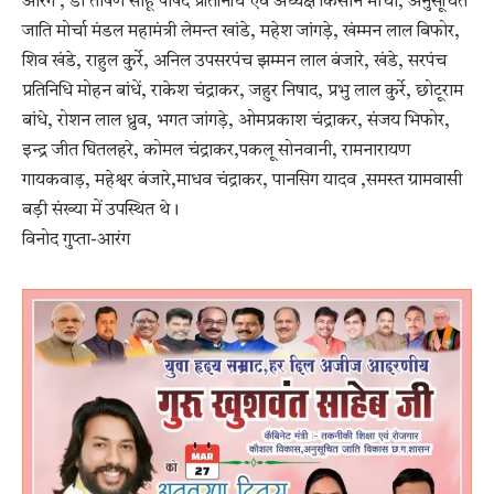
आरंग , डॉ तोषण साहू पार्षद प्रतिनिधि एवं अध्यक्ष किसान मोर्चा, अनुसूचित
जाति मोर्चा मंडल महामंत्री लेमन्त खांडे, महेश जांगड़े, खंम्मन लाल बिफोर,
शिव खंडे, राहुल कुर्रे, अनिल उपसरपंच झम्मन लाल बंजारे, खंडे, सरपंच
प्रतिनिधि मोहन बांधें, राकेश चंद्राकर, जहुर निषाद, प्रभु लाल कुर्रे, छोटूराम
बांधे, रोशन लाल ध्रुव, भगत जांगड़े, ओमप्रकाश चंद्राकर, संजय भिफोर,
इन्द्र जीत घितलहरे, कोमल चंद्राकर,पकलू सोनवानी, रामनारायण
गायकवाड़, महेश्वर बंजारे,माधव चंद्राकर, पानसिग यादव ,समस्त ग्रामवासी
बड़ी संख्या में उपस्थित थे।
विनोद गुप्ता-आरंग