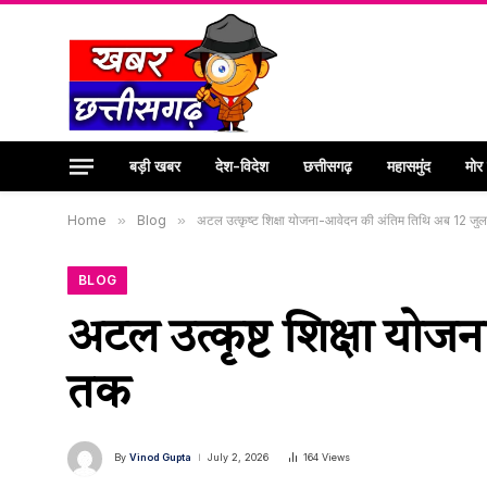
बड़ी खबर
देश-विदेश
छत्तीसगढ़
महासमुंद
मोर
Home
»
Blog
»
अटल उत्कृष्ट शिक्षा योजना-आवेदन की अंतिम तिथि अब 12 जु
BLOG
अटल उत्कृष्ट शिक्षा यो
तक
By
Vinod Gupta
July 2, 2026
164
Views