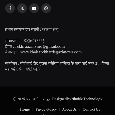
Facebook
X
YouTube
WhatsApp
(Twitter)
प्रधान संपादक एवं स्वामी :
रेखराम साहू
मोबाइल न. : 8236012223
ईमेल : rekhraazmsmd@gmail.com
वेबसाइट : www.khabarchhattisgarhnews.com
कार्यालय : बीटीआई रोड पुराना मलेरिया ऑफिस के पास वार्ड नंबर 29, जिला
महासमुंद पिन: 493445
© 2026 ख़बर छत्तीसगढ़ न्यूज़. Designed by
Nimble Technology
.
Home
Privacy Policy
About Us
Contact Us