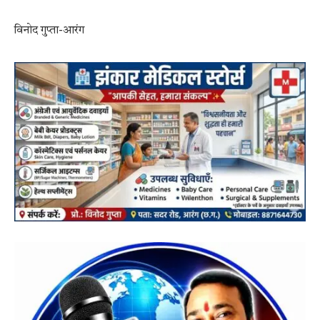
विनोद गुप्ता-आरंग