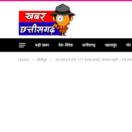
बड़ी खबर
देश-विदेश
छत्तीसगढ़
महासमुंद
मोर
Home
»
बॉलीवुड
»
26 करोड़ में बनी, 177 करोड़ कमाई, ऑस्कर पहुंची – ये है मल