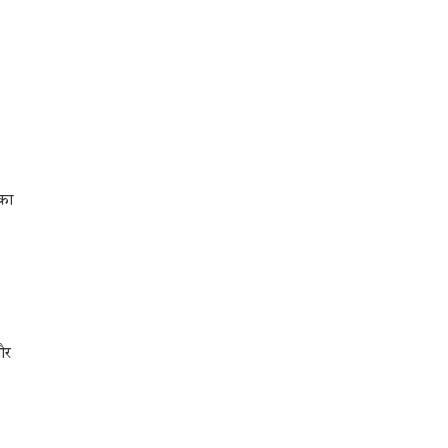
 का
और