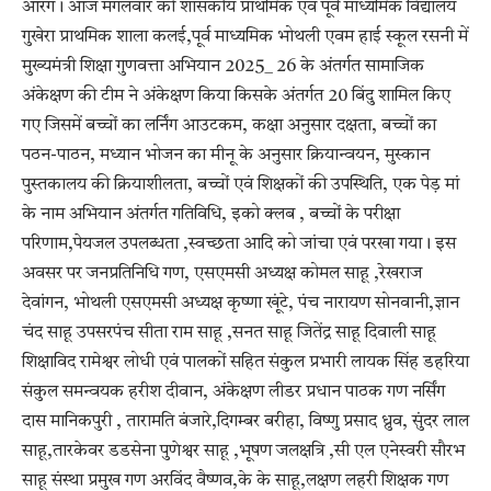
आरंग। आज मंगलवार को शासकीय प्राथमिक एवं पूर्व माध्यमिक विद्यालय
गुखेरा प्राथमिक शाला कलई,पूर्व माध्यमिक भोथली एवम हाई स्कूल रसनी में
मुख्यमंत्री शिक्षा गुणवत्ता अभियान 2025_ 26 के अंतर्गत सामाजिक
अंकेक्षण की टीम ने अंकेक्षण किया किसके अंतर्गत 20 बिंदु शामिल किए
गए जिसमें बच्चों का लर्निंग आउटकम, कक्षा अनुसार दक्षता, बच्चों का
पठन-पाठन, मध्यान भोजन का मीनू के अनुसार क्रियान्वयन, मुस्कान
पुस्तकालय की क्रियाशीलता, बच्चों एवं शिक्षकों की उपस्थिति, एक पेड़ मां
के नाम अभियान अंतर्गत गतिविधि, इको क्लब , बच्चों के परीक्षा
परिणाम,पेयजल उपलब्धता ,स्वच्छता आदि को जांचा एवं परखा गया। इस
अवसर पर जनप्रतिनिधि गण, एसएमसी अध्यक्ष कोमल साहू ,रेखराज
देवांगन, भोथली एसएमसी अध्यक्ष कृष्णा खूंटे, पंच नारायण सोनवानी,ज्ञान
चंद साहू उपसरपंच सीता राम साहू ,सनत साहू जितेंद्र साहू दिवाली साहू
शिक्षाविद रामेश्वर लोधी एवं पालकों सहित संकुल प्रभारी लायक सिंह डहरिया
संकुल समन्वयक हरीश दीवान, अंकेक्षण लीडर प्रधान पाठक गण नर्सिंग
दास मानिकपुरी , तारामति बंजारे,दिगम्बर बरीहा, विष्णु प्रसाद ध्रुव, सुंदर लाल
साहू,तारकेवर डडसेना पुणेश्वर साहू ,भूषण जलक्षत्रि ,सी एल एनेस्वरी सौरभ
साहू संस्था प्रमुख गण अरविंद वैष्णव,के के साहू,लक्षण लहरी शिक्षक गण