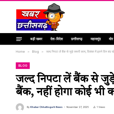
बड़ी खबर
देश-विदेश
छत्तीसगढ़
महासमुंद
मोर
Home
»
Blog
»
जल्द निपटा लें बैंक से जुड़े जरूरी काम, दिसंबर में इतने दिन बंद 
BLOG
जल्द निपटा लें बैंक से जुड
बैंक, नहीं होगा कोई भी
By
Khabar Chhattisgarh News
November 27, 2025
1
Views