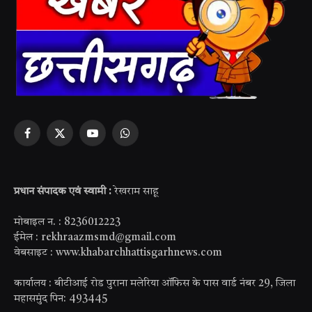
Facebook
X
YouTube
WhatsApp
(Twitter)
प्रधान संपादक एवं स्वामी :
रेखराम साहू
मोबाइल न. : 8236012223
ईमेल : rekhraazmsmd@gmail.com
वेबसाइट : www.khabarchhattisgarhnews.com
कार्यालय : बीटीआई रोड पुराना मलेरिया ऑफिस के पास वार्ड नंबर 29, जिला
महासमुंद पिन: 493445