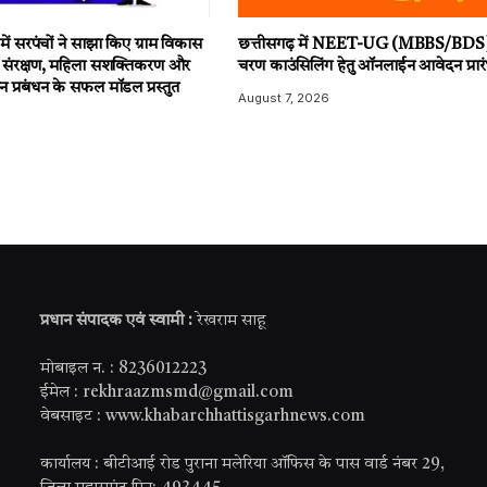
में सरपंचों ने साझा किए ग्राम विकास
छत्तीसगढ़ में NEET-UG (MBBS/BDS) 
 संरक्षण, महिला सशक्तिकरण और
चरण काउंसिलिंग हेतु ऑनलाईन आवेदन प्रार
न प्रबंधन के सफल मॉडल प्रस्तुत
August 7, 2026
6
प्रधान संपादक एवं स्वामी :
रेखराम साहू
मोबाइल न. : 8236012223
ईमेल : rekhraazmsmd@gmail.com
वेबसाइट : www.khabarchhattisgarhnews.com
कार्यालय : बीटीआई रोड पुराना मलेरिया ऑफिस के पास वार्ड नंबर 29,