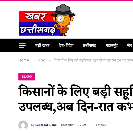
बड़ी खबर
देश-विदेश
छत्तीसगढ़
महासमुंद
मोर
Home
»
Blog
»
किसानों के लिए बड़ी सहूलियत: तूहर टोकन ऐप अब 24 घंटे उप
BLOG
किसानों के लिए बड़ी सह
उपलब्ध,अब दिन-रात कभी
By
Rekhraaz Sahu
December 13, 2025
1
Views