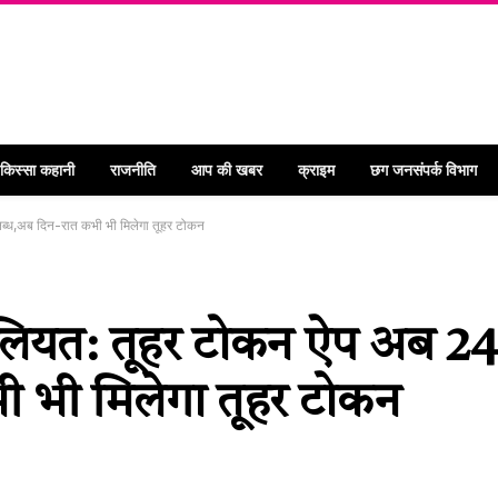
 किस्सा कहानी
राजनीति
आप की खबर
क्राइम
छग जनसंपर्क विभाग
लब्ध,अब दिन-रात कभी भी मिलेगा तूहर टोकन
ूलियत: तूहर टोकन ऐप अब 24 
 भी मिलेगा तूहर टोकन