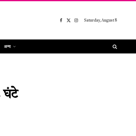
Saturday, August 8
Facebook
X
Instagram
(Twitter)
अन्य
घंटे