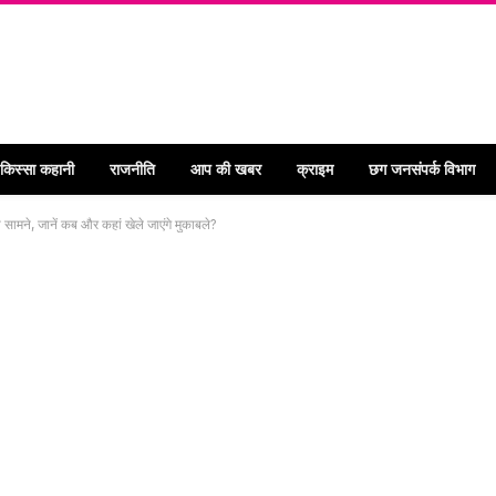
 किस्सा कहानी
राजनीति
आप की खबर
क्राइम
छग जनसंपर्क विभाग
े, जानें कब और कहां खेले जाएंगे मुकाबले?