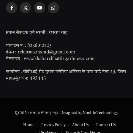
Facebook
X
YouTube
WhatsApp
(Twitter)
प्रधान संपादक एवं स्वामी :
रेखराम साहू
मोबाइल न. : 8236012223
ईमेल : rekhraazmsmd@gmail.com
वेबसाइट : www.khabarchhattisgarhnews.com
कार्यालय : बीटीआई रोड पुराना मलेरिया ऑफिस के पास वार्ड नंबर 29, जिला
महासमुंद पिन: 493445
© 2026 ख़बर छत्तीसगढ़ न्यूज़. Designed by
Nimble Technology
.
Home
Privacy Policy
About Us
Contact Us
Disclaimer
Terms & Conditions