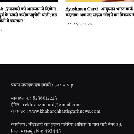
: 3 जनवरी को आसमान में दिखेगा
Ayushman Card: आयुष्मान भारत कार्ड मे
सूर्य के सबसे करीब पहुंचेगी धरती; इस
बदलाव: अब नए सदस्य जोड़ने का विकल्प ब
ंगे ये चमत्कार!
January 2, 2026
6
प्रधान संपादक एवं स्वामी :
रेखराम साहू
मोबाइल न. : 8236012223
ईमेल : rekhraazmsmd@gmail.com
वेबसाइट : www.khabarchhattisgarhnews.com
कार्यालय : बीटीआई रोड पुराना मलेरिया ऑफिस के पास वार्ड नंबर 29,
जिला महासमुंद पिन: 493445