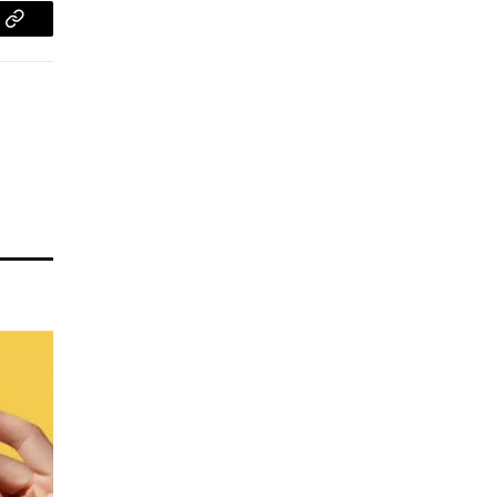
pp
Copy
Link